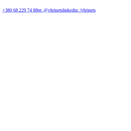
>
КОНТАКТИ
+380 68 229 74 88
tg: @vhrinets
linkedin: /vhrinets
© 2026 SMUGA > В'ячеслав Грінець
Працюємо в Україні
заради України