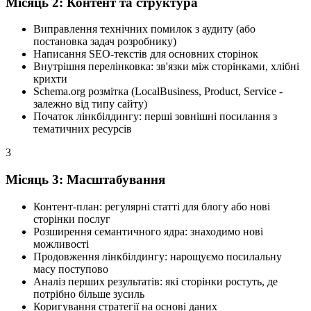
Місяць 2: Контент та структура
Виправлення технічних помилок з аудиту (або
постановка задач розробнику)
Написання SEO-текстів для основних сторінок
Внутрішня перелінковка: зв'язки між сторінками, хлібні
крихти
Schema.org розмітка (LocalBusiness, Product, Service -
залежно від типу сайту)
Початок лінкбілдингу: перші зовнішні посилання з
тематичних ресурсів
3
Місяць 3: Масштабування
Контент-план: регулярні статті для блогу або нові
сторінки послуг
Розширення семантичного ядра: знаходимо нові
можливості
Продовження лінкбілдингу: нарощуємо посилальну
масу поступово
Аналіз перших результатів: які сторінки ростуть, де
потрібно більше зусиль
Коригування стратегії на основі даних