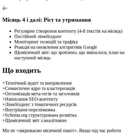
4+
Місяць 4 і далі: Ріст та утримання
Регулярне створення контенту (4-8 текстів на місяць)
Постійний лінкбілдинг
Моніторинг позицій та трафіку
Реакція на оновлення алгоритмів Google
Щомісячний звіт: що зроблено, що змінилося, план на
наступний місяць
Що входить
+
Технічний аудит та виправлення
+
Семантичне ядро та кластеризація
+
Оптимізація мета-тегів та заголовків
+
Написання SEO-контенту
+
Лінкбілдинг з тематичних ресурсів
+
Внутрішня перелінковка
+
Schema.org структурована розмітка
+
Щомісячний звіт з аналітикою
Ми не «закриваємо місячний пакет». Якщо під час роботи