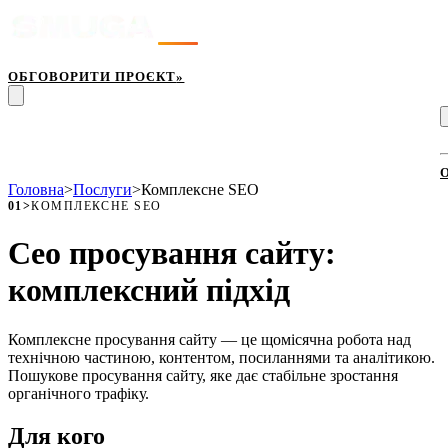
Послуги
Кейси
Підхід
Блог
Про нас
Контакти
ОБГОВОРИТИ ПРОЄКТ
»
Головна
>
Послуги
>
Комплексне SEO
01
>
КОМПЛЕКСНЕ SEO
Сео просування сайту:
комплексний підхід
Комплексне просування сайту — це щомісячна робота над
технічною частиною, контентом, посиланнями та аналітикою.
Пошукове просування сайту, яке дає стабільне зростання
органічного трафіку.
Для кого