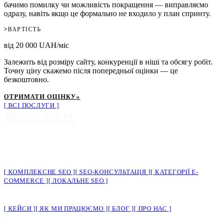
бачимо помилку чи можливість покращення — виправляємо
одразу, навіть якщо це формально не входило у план спринту.
>
ВАРТІСТЬ
від 20 000 UAH/міс
Залежить від розміру сайту, конкуренції в ніші та обсягу робіт.
Точну ціну скажемо після попередньої оцінки — це
безкоштовно.
ОТРИМАТИ ОЦІНКУ
»
ВСІ ПОСЛУГИ
SEO-просування для малого бізнесу. Україна, Європа, США.
>
ПОСЛУГИ
КОМПЛЕКСНЕ SEO
SEO-КОНСУЛЬТАЦІЯ
КАТЕГОРІЇ E-
COMMERCE
ЛОКАЛЬНЕ SEO
>
КОМПАНІЯ
КЕЙСИ
ЯК МИ ПРАЦЮЄМО
БЛОГ
ПРО НАС