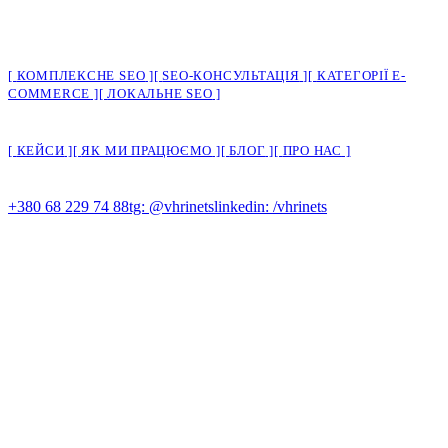
SEO-просування для малого бізнесу. Україна, Європа, США.
>
ПОСЛУГИ
КОМПЛЕКСНЕ SEO
SEO-КОНСУЛЬТАЦІЯ
КАТЕГОРІЇ E-
COMMERCE
ЛОКАЛЬНЕ SEO
>
КОМПАНІЯ
КЕЙСИ
ЯК МИ ПРАЦЮЄМО
БЛОГ
ПРО НАС
>
КОНТАКТИ
+380 68 229 74 88
tg: @vhrinets
linkedin: /vhrinets
© 2026 SMUGA > В'ячеслав Грінець
Працюємо в Україні
заради України