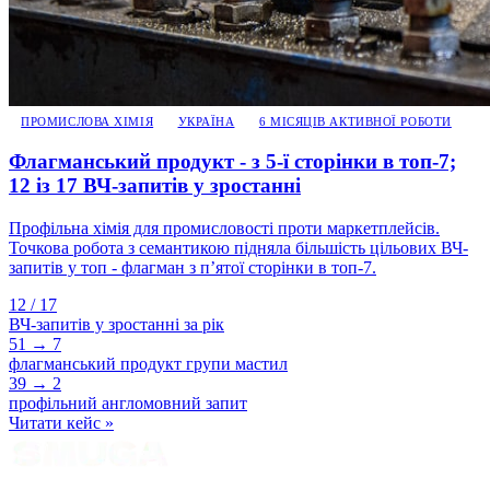
ПРОМИСЛОВА ХІМІЯ
УКРАЇНА
6 МІСЯЦІВ АКТИВНОЇ РОБОТИ
Флагманський продукт - з 5-ї сторінки в топ-7;
12 із 17 ВЧ-запитів у зростанні
Профільна хімія для промисловості проти маркетплейсів.
Точкова робота з семантикою підняла більшість цільових ВЧ-
запитів у топ - флагман з пʼятої сторінки в топ-7.
12 / 17
ВЧ-запитів у зростанні за рік
51 → 7
флагманський продукт групи мастил
39 → 2
профільний англомовний запит
Читати кейс
»