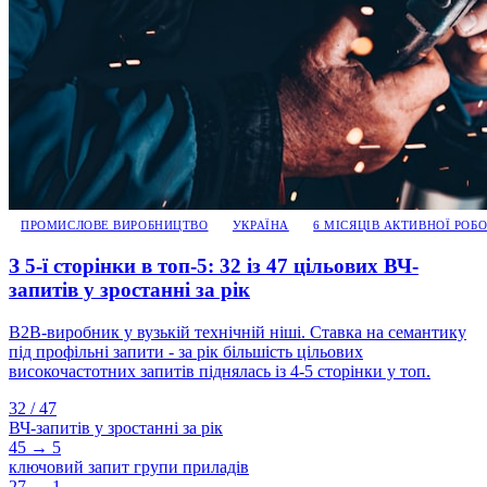
ПРОМИСЛОВЕ ВИРОБНИЦТВО
УКРАЇНА
6 МІСЯЦІВ АКТИВНОЇ РОБ
З 5-ї сторінки в топ-5: 32 із 47 цільових ВЧ-
запитів у зростанні за рік
B2B-виробник у вузькій технічній ніші. Ставка на семантику
під профільні запити - за рік більшість цільових
високочастотних запитів піднялась із 4-5 сторінки у топ.
32 / 47
ВЧ-запитів у зростанні за рік
45 → 5
ключовий запит групи приладів
27 → 1