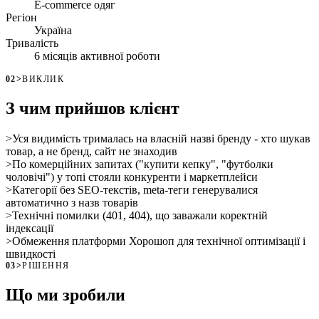
E-commerce одяг
Регіон
Україна
Тривалість
6 місяців активної роботи
02
>
ВИКЛИК
З чим прийшов клієнт
>
Уся видимість трималась на власній назві бренду - хто шукав
товар, а не бренд, сайт не знаходив
>
По комерційних запитах ("купити кепку", "футболки
чоловічі") у топі стояли конкуренти і маркетплейси
>
Категорії без SEO-текстів, meta-теги генерувалися
автоматично з назв товарів
>
Технічні помилки (401, 404), що заважали коректній
індексації
>
Обмеження платформи Хорошоп для технічної оптимізації і
швидкості
03
>
РІШЕННЯ
Що ми зробили