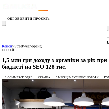
Послуги
Кейси
Підхід
Блог
Про нас
Контакти
EN
ОБГОВОРИТИ ПРОЄКТ
»
Кейси
>
Streetwear-бренд
00
>
КЕЙС
1,5 млн грн доходу з органіки за рік при
бюджеті на SEO 128 тис.
E-COMMERCE ОДЯГ
УКРАЇНА
6 МІСЯЦІВ АКТИВНОЇ РОБОТИ
КО