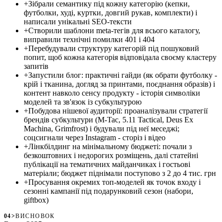
+
Зібрали семантику під кожну категорію (кепки,
футболки, худі, куртки, довгий рукав, комплекти) і
написали унікальні SEO-тексти
+
Створили шаблони meta-тегів для всього каталогу,
виправили технічні помилки 401 і 404
+
Перебудували структуру категорій під пошуковий
попит, щоб кожна категорія відповідала своєму кластеру
запитів
+
Запустили блог: практичні гайди (як обрати футболку -
крій і тканина, догляд за принтами, поєднання образів) і
контент навколо сенсу продукту - історія символіки
моделей та зв'язок із субкультурою
+
Побудова нішевої аудиторії: проаналізували стратегії
брендів субкультури (M-Tac, 5.11 Tactical, Deus Ex
Machina, Grimfrost) і будували під неї меседжі;
соцсигнали через Instagram - сторіз і відео
+
Лінкбілдинг на мінімальному бюджеті: почали з
безкоштовних і недорогих розміщень, далі статейні
публікації на тематичних майданчиках і гостьові
матеріали; бюджет піднімали поступово з 2 до 4 тис. грн
+
Просування окремих топ-моделей як точок входу і
сезонні кампанії під подарунковий сезон (набори,
giftbox)
04
>
ВИСНОВОК