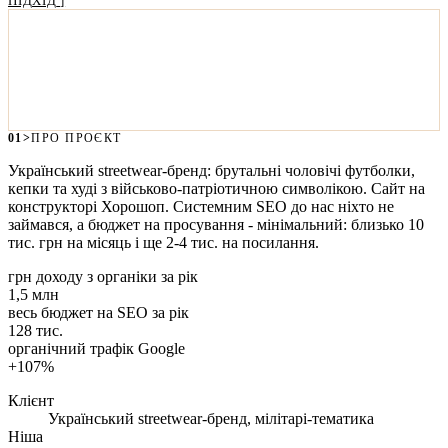
ПІДХІД
Схожий проєкт?
Розкажіть про нього - чесно скажемо, чим зможемо
допомогти.
ОБГОВОРИТИ
»
01
>
ПРО ПРОЄКТ
Український streetwear-бренд: брутальні чоловічі футболки,
кепки та худі з військово-патріотичною символікою. Сайт на
конструкторі Хорошоп. Системним SEO до нас ніхто не
займався, а бюджет на просування - мінімальний: близько 10
тис. грн на місяць і ще 2-4 тис. на посилання.
грн доходу з органіки за рік
1,5 млн
весь бюджет на SEO за рік
128 тис.
органічний трафік Google
+107%
Клієнт
Український streetwear-бренд, мілітарі-тематика
Ніша